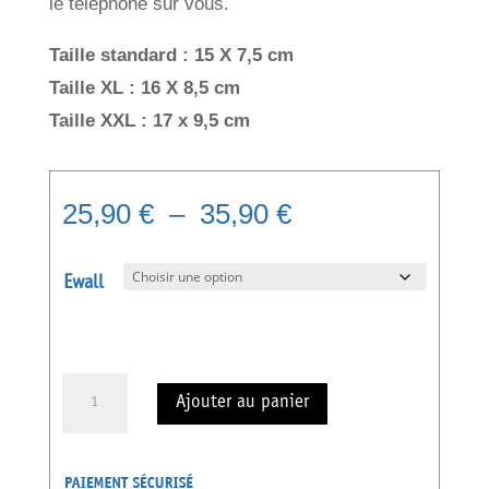
le téléphone sur vous.
Taille standard : 15 X 7,5 cm
Taille XL :
16 X 8,5 cm
Taille XXL :
17 x 9,5 cm
Plage
25,90
€
–
35,90
€
de
prix :
Ewall
25,90 €
à
35,90 €
quantité
Ajouter au panier
de
eWall
-